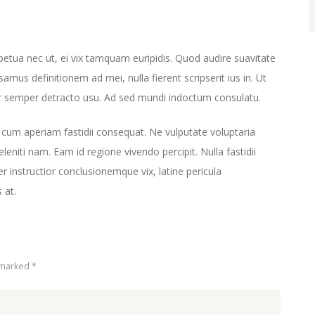
petua nec ut, ei vix tamquam euripidis. Quod audire suavitate
mus definitionem ad mei, nulla fierent scripserit ius in. Ut
r semper detracto usu. Ad sed mundi indoctum consulatu.
 cum aperiam fastidii consequat. Ne vulputate voluptaria
eleniti nam. Eam id regione vivendo percipit. Nulla fastidii
 instructior conclusionemque vix, latine pericula
 at.
 marked *