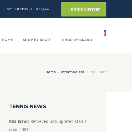
Tennis Center
Cart:
0 Items
-
0.00 QAR
HOME
SHOP BY SPORT
SHOP BY BRAND
Home
Intermediate
Paul Diaz
TENNIS NEWS
RSS Error:
Retrieved unsupported status
code "403"